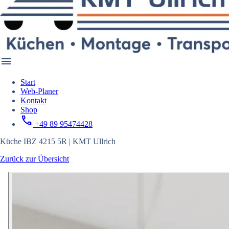
menu
Start
Web-Planer
Kontakt
Shop
call
+49 89 95474428
Küche IBZ 4215 5R | KMT Ullrich
Zurück zur Übersicht